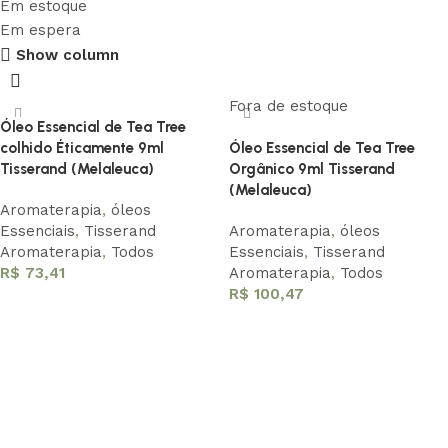
Em estoque
Em espera
Show column
Conheça nossa história
Fora de estoque
Óleo Essencial de Tea Tree
Saber Mais
colhido Éticamente 9ml
Óleo Essencial de Tea Tree
Tisserand (Melaleuca)
Orgânico 9ml Tisserand
(Melaleuca)
Aromaterapia
,
óleos
Essenciais
,
Tisserand
Aromaterapia
,
óleos
Aromaterapia
,
Todos
Essenciais
,
Tisserand
R$
73,41
Aromaterapia
,
Todos
R$
100,47
Adicionar ao carrinho
Leia mais