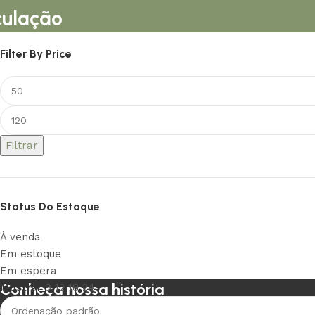
culação
Filter By Price
Filtrar
Status Do Estoque
À venda
Em estoque
Em espera
Conheça nossa história
Mostrar
9
12
18
24