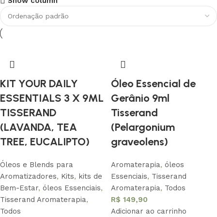
Show column
Conheça nossa história
Saber Mais
KIT YOUR DAILY
Óleo Essencial de
ESSENTIALS 3 X 9ML
Gerânio 9ml
TISSERAND
Tisserand
(LAVANDA, TEA
(Pelargonium
TREE, EUCALIPTO)
graveolens)
Óleos e Blends para
Aromaterapia
,
óleos
Aromatizadores
,
Kits
,
kits de
Essenciais
,
Tisserand
Bem-Estar
,
óleos Essenciais
,
Aromaterapia
,
Todos
Tisserand Aromaterapia
,
R$
149,90
Todos
Adicionar ao carrinho