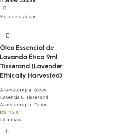
Show column
Conheça nossa história
Fora de estoque
Saber Mais
Óleo Essencial de
Lavanda Ética 9ml
Tisserand (Lavender
Ethically Harvested)
Aromaterapia
,
óleos
Essenciais
,
Tisserand
Aromaterapia
,
Todos
R$
115,61
Leia mais