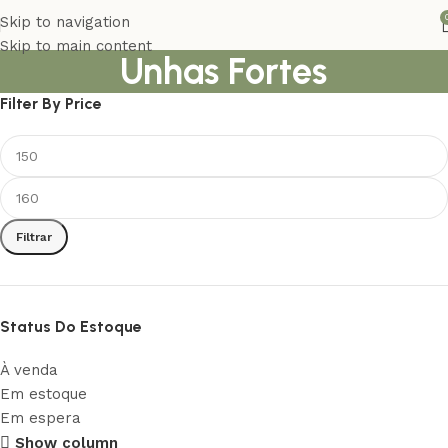
Skip to navigation
Skip to main content
Unhas Fortes
Filter By Price
Filtrar
Status Do Estoque
À venda
Em estoque
Em espera
Conheça nossa história
Show column