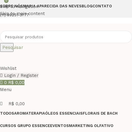
0
Skip to navigation
SOBRE NÓS
MARIA APARECIDA DAS NEVES
BLOG
CONTATO
Skip to main content
(11) 99251-3777
Pesquisar
Wishlist
Login / Register
0
R$
0,00
Menu
R$
0,00
TODOS
AROMATERAPIA
ÓLEOS ESSENCIAIS
FLORAIS DE BACH
CURSOS GRUPO ESSENCE
EVENTOS
MARKETING OLFATIVO