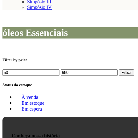
Simpósio III
Simpósio IV
óleos Essenciais
Filter by price
Filtrar
Status do estoque
À venda
Em estoque
Em espera
Conheça nossa história