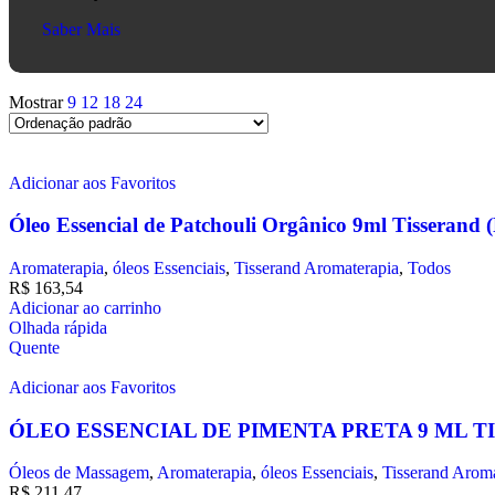
Saber Mais
Mostrar
9
12
18
24
Adicionar aos Favoritos
Óleo Essencial de Patchouli Orgânico 9ml Tisserand 
Aromaterapia
,
óleos Essenciais
,
Tisserand Aromaterapia
,
Todos
R$
163,54
Adicionar ao carrinho
Olhada rápida
Quente
Adicionar aos Favoritos
ÓLEO ESSENCIAL DE PIMENTA PRETA 9 ML T
Óleos de Massagem
,
Aromaterapia
,
óleos Essenciais
,
Tisserand Aroma
R$
211,47