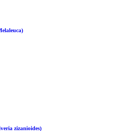
Melaleuca)
veria zizanioides)