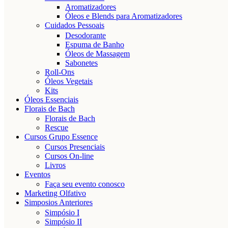
Aromatizadores
Óleos e Blends para Aromatizadores
Cuidados Pessoais
Desodorante
Espuma de Banho
Óleos de Massagem
Sabonetes
Roll-Ons
Óleos Vegetais
Kits
Óleos Essenciais
Florais de Bach
Florais de Bach
Rescue
Cursos Grupo Essence
Cursos Presenciais
Cursos On-line
Livros
Eventos
Faça seu evento conosco
Marketing Olfativo
Simposios Anteriores
Simpósio I
Simpósio II