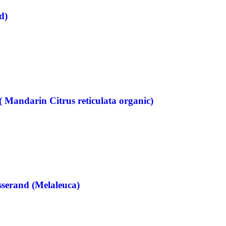
d)
 Mandarin Citrus reticulata organic)
sserand (Melaleuca)