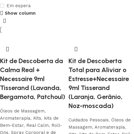
Em espera
Show column
Conheça nossa história
Saber Mais
Kit de Descoberta da
Kit de Descoberta
Calma Real +
Total para Aliviar o
Necessaire 9ml
Estresse+Necessaire
Tisserand (Lavanda,
9ml Tisserand
Bergamota, Patchoul)
(Laranja, Gerânio,
Noz-moscada)
Óleos de Massagem
,
Aromaterapia
,
Kits
,
kits de
Cuidados Pessoais
,
Óleos de
Bem-Estar
,
Real Calm
,
Roll-
Massagem
,
Aromaterapia
,
Ons
,
Spray Corporal e de