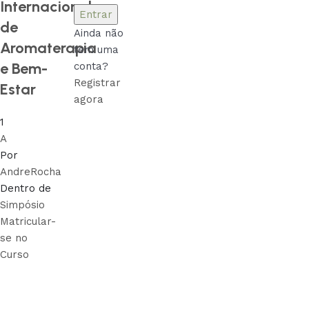
Internacional
Entrar
de
Ainda não
Aromaterapia
tem uma
e Bem-
conta?
Registrar
Estar
agora
1
A
Por
AndreRocha
Dentro de
Simpósio
Matricular-
se no
Curso