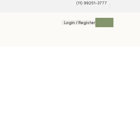
(11) 99251-3777
Login / Register
R$
0,00