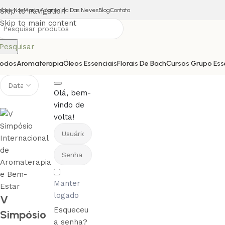
obre Nós
Skip to navigation
Maria Aparecida Das Neves
Blog
Contato
Skip to main content
Pesquisar
odos
Aromaterapia
Óleos Essenciais
Florais De Bach
Cursos Grupo Ess
Olá, bem-
vindo de
volta!
Manter
logado
V
Esqueceu
Simpósio
a senha?