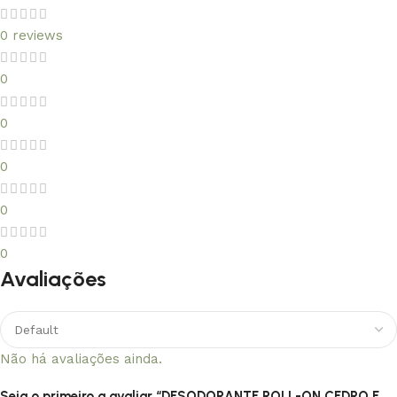
0 reviews
0
0
0
0
0
Avaliações
Não há avaliações ainda.
Seja o primeiro a avaliar “DESODORANTE ROLL-ON CEDRO E