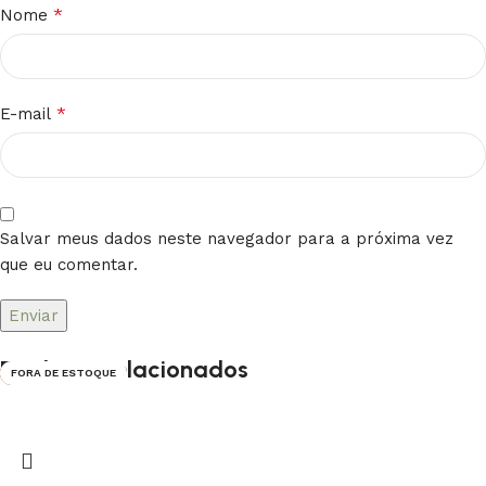
*
Nome
*
E-mail
Salvar meus dados neste navegador para a próxima vez
que eu comentar.
Produtos Relacionados
QUENTE
-30%
FORA DE ESTOQUE