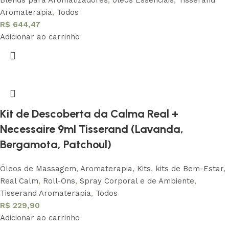
Blends para Aromatizadores
,
óleos Essenciais
,
Tisserand
Aromaterapia
,
Todos
R$
644,47
Adicionar ao carrinho
Kit de Descoberta da Calma Real +
Necessaire 9ml Tisserand (Lavanda,
Bergamota, Patchoul)
Óleos de Massagem
,
Aromaterapia
,
Kits
,
kits de Bem-Estar
,
Real Calm
,
Roll-Ons
,
Spray Corporal e de Ambiente
,
Tisserand Aromaterapia
,
Todos
R$
229,90
Adicionar ao carrinho