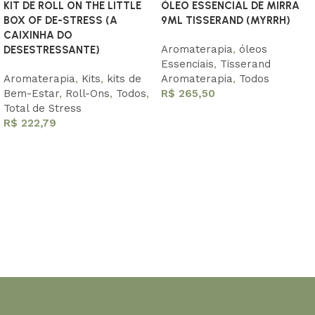
KIT DE ROLL ON THE LITTLE
ÓLEO ESSENCIAL DE MIRRA
BOX OF DE-STRESS (A
9ML TISSERAND (MYRRH)
CAIXINHA DO
Aromaterapia
,
óleos
DESESTRESSANTE)
Essenciais
,
Tisserand
Aromaterapia
,
Kits
,
kits de
Aromaterapia
,
Todos
Bem-Estar
,
Roll-Ons
,
Todos
,
R$
265,50
Total de Stress
Adicionar ao carrinho
R$
222,79
Adicionar ao carrinho