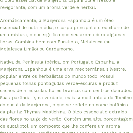
O óleo essencial de Manjerona Espanhola é fresco e
revigorante, com um aroma verde e herbal.
Aromáticamente, a Manjerona Espanhola é um óleo
essencial de nota média, o corpo principal e o equilíbrio de
uma mistura, o que significa que seu aroma dura algumas
horas. Combina bem com Eucalipto, Melaleuca (ou
Melaleuca Limão) ou Cardamomo.
Nativa da Península Ibérica, em Portugal e Espanha, a
Manjerona Espanhola é uma erva mediterrânea silvestre,
popular entre os herbalistas do mundo todo. Possui
pequenas folhas pontiagudas verde-escuras e produz
cachos de minúsculas flores brancas com centros dourados.
Sua aparência é, na verdade, mais semelhante à do Tomilho
do que à da Manjerona, o que se reflete no nome botânico
da planta: Thymus Mastichina. O óleo essencial é extraído
das flores no auge do verão. Contém uma alta porcentagem
de eucaliptol, um composto que lhe confere um aroma