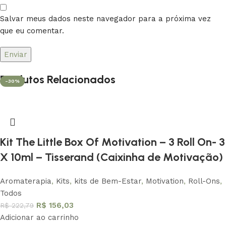
Salvar meus dados neste navegador para a próxima vez
que eu comentar.
Produtos Relacionados
-30%
Kit The Little Box Of Motivation – 3 Roll On- 3
X 10ml – Tisserand (Caixinha de Motivação)
Aromaterapia
,
Kits
,
kits de Bem-Estar
,
Motivation
,
Roll-Ons
,
Todos
R$
156,03
R$
222,79
Adicionar ao carrinho