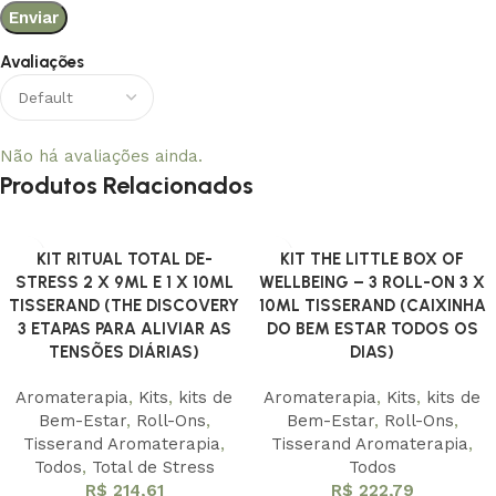
Avaliações
Não há avaliações ainda.
Produtos Relacionados
KIT RITUAL TOTAL DE-
KIT THE LITTLE BOX OF
STRESS 2 X 9ML E 1 X 10ML
WELLBEING – 3 ROLL-ON 3 X
TISSERAND (THE DISCOVERY
10ML TISSERAND (CAIXINHA
3 ETAPAS PARA ALIVIAR AS
DO BEM ESTAR TODOS OS
TENSÕES DIÁRIAS)
DIAS)
Aromaterapia
,
Kits
,
kits de
Aromaterapia
,
Kits
,
kits de
Bem-Estar
,
Roll-Ons
,
Bem-Estar
,
Roll-Ons
,
Tisserand Aromaterapia
,
Tisserand Aromaterapia
,
Todos
,
Total de Stress
Todos
R$
214,61
R$
222,79